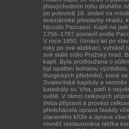
jihovýchodním rohu druhého n
po polovině 18. století na míst
tereziánské přestavby Hradu, k
Niccolo Paccassi. Kapli na je
1756–1767 postavil podle Pacc
V roce 1850, čtrnáct let po sl
roky po své abdikaci, vyhlásil 
své stálé sídlo Pražský hrad. 
kapli. Byla prodloužena o půlkru
byl opatřen bohatou výzdobou.
liturgických předmětů, které se
Svatovítské kapituly a vesměs 
katedrály sv. Víta, patří k nej
světě. V rámci celkových přípr
třeba připravit a provést celko
předcházela oprava fasády vč
zlaceného kříže a úprava všech 
rovněž restaurována takřka ko