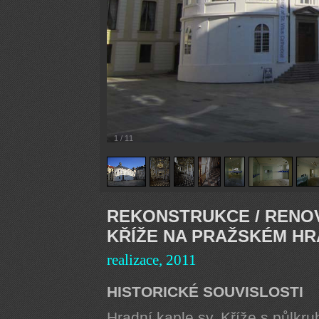
1
/
11
REKONSTRUKCE / RENOV
KŘÍŽE NA PRAŽSKÉM H
realizace, 2011
HISTORICKÉ SOUVISLOSTI
Hradní kaple sv. Kříže s půlkru