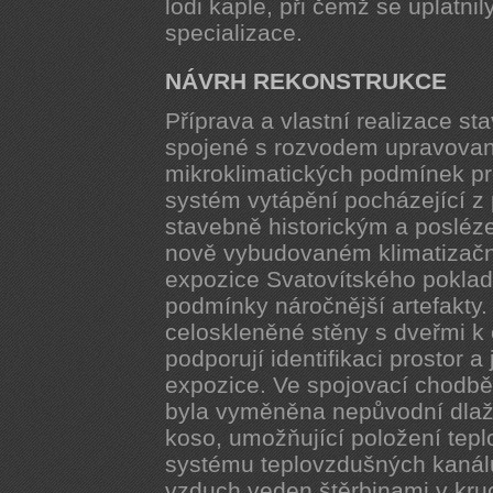
lodi kaple, při čemž se uplatnil
specializace.
NÁVRH REKONSTRUKCE
Příprava a vlastní realizace st
spojené s rozvodem upravovan
mikroklimatických podmínek pro
systém vytápění pocházející z 
stavebně historickým a posléz
nově vybudovaném klimatizačn
expozice Svatovítského poklad
podmínky náročnější artefakty.
celoskleněné stěny s dveřmi k 
podporují identifikaci prostor 
expozice. Ve spojovací chodbě,
byla vyměněna nepůvodní dlaž
koso, umožňující položení tep
systému teplovzdušných kanálů
vzduch veden štěrbinami v kruc