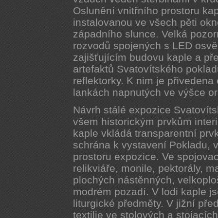
Oslunění vnitřního prostoru kapl
instalovanou ve všech pěti okn
západního slunce. Velká pozor
rozvodů spojených s LED osvě
zajišťujícím budovu kaple a př
artefaktů Svatovítského pokla
reflektorky. K nim je přivedena
lankách napnutých ve výšce ora
Návrh stálé expozice Svatovít
všem historickým prvkům inter
kaple vkládá transparentní prvk
schrána k vystavení Pokladu,
prostoru expozice. Ve spojova
relikviáře, monile, pektorály, 
plochých nástěnných, velkoplo
modrém pozadí. V lodi kaple js
liturgické předměty. V jižní pře
textilie ve stolových a stojací