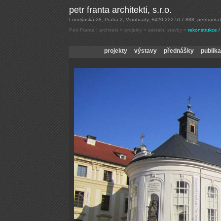
Petr Franta | architekt
»
projekty
»
sakrální stavby
»
rekonstrukce / 