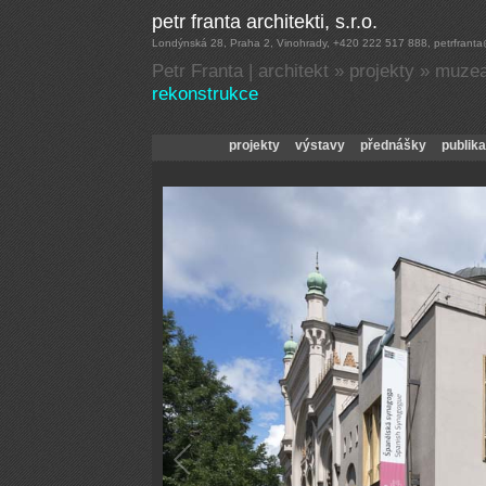
Petr Franta | architekt
»
projekty
»
muzea
rekonstrukce