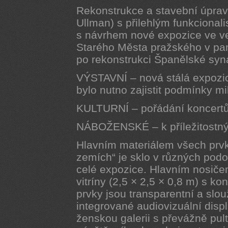
Rekonstrukce a stavební úpra
Ullman) s přilehlým funkcional
s návrhem nové expozice ve ve
Starého Města pražského v pa
po rekonstrukci Španělské syn
VÝSTAVNÍ – nová stálá expozic
bylo nutno zajistit podmínky mi
KULTURNÍ – pořádání koncertů
NÁBOŽENSKÉ – k příležitostn
Hlavním materiálem všech prvk
zemích“ je sklo v různých podo
celé expozice. Hlavním nosiče
vitríny (2,5 × 2,5 × 0,8 m) s ko
prvky jsou transparentní a slou
integrované audiovizuální disp
ženskou galerii s převážně pul