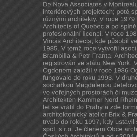
De Nova Associates v Montrealu
interiérových projektech; poté s
různými architekty. V roce 1979 
Architects of Quebec a po spln
profesionální licenci. V roce 198
Vinois Architects, kde působil v
1985. V témž roce vytvořil aso
Brambilla & Petr Franta, Archite
registrován ve státu New York.
Ogdenem založil v roce 1986 Ogd
fungovalo do roku 1993. V druhé
sochařkou Magdalenou Jetelovou
ve veřejných prostorách či muze
Architekten Kammer Nord Rhein
let se vrátil do Prahy a zde fo
architektonický atelier Brix & Fra
trvalo do roku 1997, kdy ustavil 
spol. s r.o. Je členem Obce arc
Českých Architektů a od r.2004