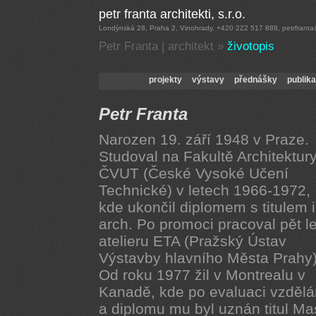
Petr Franta | architekt
»
životopis
Petr Franta
Narozen 19. září 1948 v Praze.
Studoval na Fakultě Architektur
ČVUT (České Vysoké Učení
Technické) v letech 1966-1972,
kde ukončil diplomem s titulem 
arch. Po promoci pracoval pět le
atelieru ETA (Pražský Ústav
Výstavby hlavního Města Prahy)
Od roku 1977 žil v Montrealu v
Kanadě, kde po evaluaci vzdělá
a diplomu mu byl uznán titul Mas