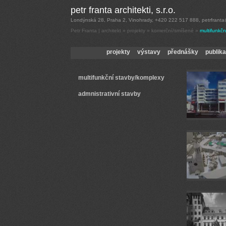
Petr Franta | architekt
»
projekty
» komerční/smíšené »
multifunkč