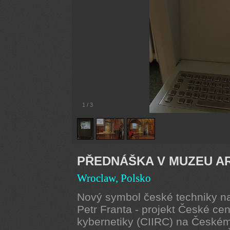
1
/
3
PŘEDNÁŠKA V MUZEU A
Wroclaw, Polsko
Nový symbol české techniky n
Petr Franta - projekt České cen
kybernetiky (CIIRC) na České