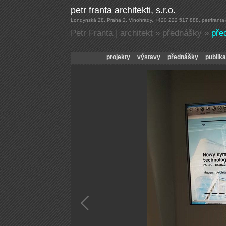
Petr Franta | architekt
»
přednášky
»
pře