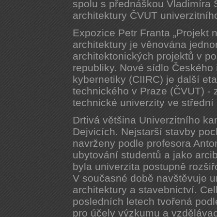
spolu s přednáškou Vladimíra Š
architektury ČVUT univerzitního
Expozice Petr Franta „Projekt 
architektury je věnována jedn
architektonických projektů v p
republiky. Nové sídlo Českého in
kybernetiky (CIIRC) je další 
technického v Praze (ČVUT) - z
technické univerzity ve střední
Drtivá většina Univerzitního 
Dejvicích. Nejstarší stavby poch
navrženy podle profesora Anton
ubytování studentů a jako arci
byla univerzita postupně rozšiřo
V současné době navštěvuje un
architektury a stavebnictví. C
posledních letech tvořená podl
pro účely výzkumu a vzdělávac