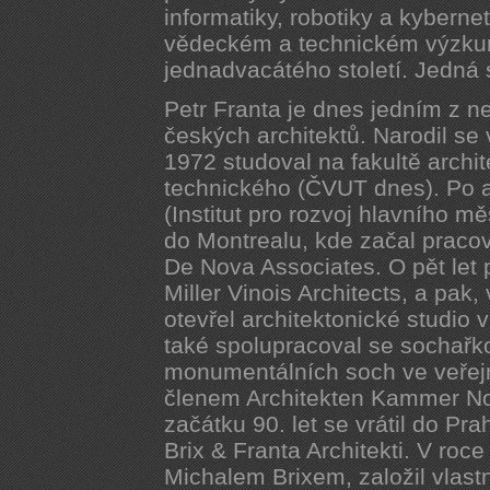
informatiky, robotiky a kyberne
vědeckém a technickém výzkum
jednadvacátého století. Jedná
Petr Franta je dnes jedním z 
českých architektů. Narodil se 
1972 studoval na fakultě arch
technického (ČVUT dnes). Po ab
(Institut pro rozvoj hlavního m
do Montrealu, kde začal pracova
De Nova Associates. O pět let p
Miller Vinois Architects, a pak
otevřel architektonické studio 
také spolupracoval se sochařk
monumentálních soch ve veřejn
členem Architekten Kammer No
začátku 90. let se vrátil do Pr
Brix & Franta Architekti. V ro
Michalem Brixem, založil vlastn