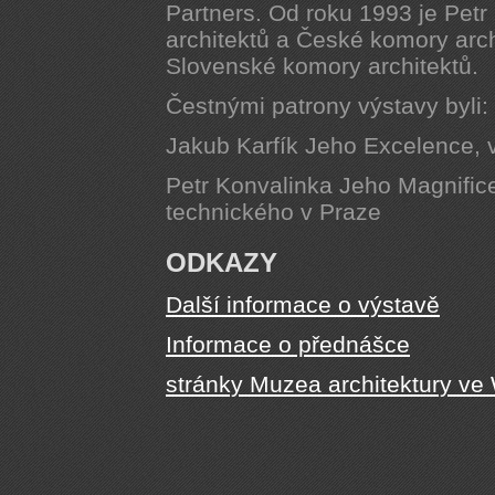
Partners. Od roku 1993 je Pet
architektů a České komory arch
Slovenské komory architektů.
Čestnými patrony výstavy byli:
Jakub Karfík Jeho Excelence, 
Petr Konvalinka Jeho Magnific
technického v Praze
ODKAZY
Další informace o výstavě
Informace o přednášce
stránky Muzea architektury ve